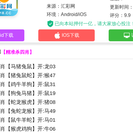
来源：汇彩网
更新时间：20
环境：Android/iOS
评分：9.9
已向本站押付一亿，请大家放心投注
oid下载
IOS下载
彩
【精准杀四肖】
四肖【马猪兔鼠】开:龙03
四肖【猪兔鼠蛇】开:猴47
四肖【鸡牛羊狗】开:鼠31
四肖【狗兔马猪】开:鼠19
四肖【蛇龙猴虎】开:猪08
四肖【兔蛇龙猴】开:马49
四肖【鼠牛羊蛇】开:马01
四肖【猴虎鸡狗】开:牛06