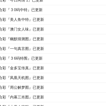
六合彩『今日闲情 1』已更新
六合彩『 3 0码中特』已更新
六合彩『美人鱼中特』已更新
六合彩『澳门女人味』已更新
六合彩『幽默猜测图』已更新
六合彩『一句真言图』已更新
六合彩『 3 6码特围』已更新
六合彩『金多宝传真』已更新
六合彩『凤凰天机图』已更新
六合彩『周公解梦图』已更新
六合彩『内幕三肖图』已更新