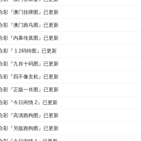
六合彩『澳门挂牌图』已更新
六合彩『澳门跑马图』已更新
六合彩『内幕传真图』已更新
六合彩『 1 2码特图』已更新
六合彩『九肖十码图』已更新
六合彩『四不像玄机』已更新
六合彩『正版一肖图』已更新
六合彩『今日闲情 2』已更新
六合彩『高清跑狗图』已更新
六合彩『另版跑狗图』已更新