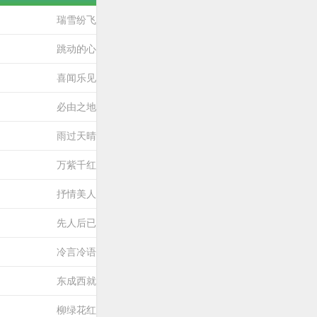
瑞雪纷飞
跳动的心
喜闻乐见
必由之地
雨过天晴
万紫千红
抒情美人
先人后已
冷言冷语
东成西就
柳绿花红