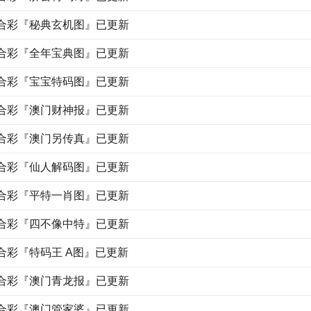
六合彩『秘典玄机图』已更新
六合彩『全年宝典图』已更新
六合彩『宝宝特码图』已更新
六合彩『澳门财神报』已更新
六合彩『澳门另传真』已更新
六合彩『仙人解码图』已更新
六合彩『平特一肖图』已更新
六合彩『四不像中特』已更新
六合彩『特码王 A图』已更新
六合彩『澳门青龙报』已更新
六合彩『澳门管家婆』已更新