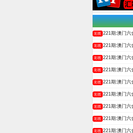
221期:澳门
彩图
221期:澳门
彩图
221期:澳门
彩图
221期:澳门
彩图
221期:澳门
彩图
221期:澳门
彩图
221期:澳门
彩图
221期:澳门
彩图
221期:澳门
彩图