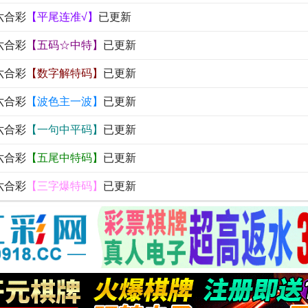
六合彩
【平尾连准√】
已更新
六合彩
【五码☆中特】
已更新
六合彩
【数字解特码】
已更新
六合彩
【波色主一波】
已更新
六合彩
【一句中平码】
已更新
六合彩
【五尾中特码】
已更新
六合彩
【三字爆特码】
已更新