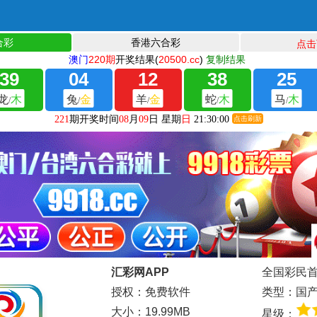
汇彩网APP
全国彩民
授权：免费软件
类型：国
大小：19.99MB
星级：