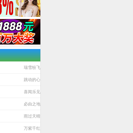
瑞雪纷飞
跳动的心
喜闻乐见
必由之地
雨过天晴
万紫千红