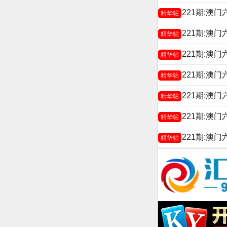
221期:澳门
精华帖
221期:澳门
精华帖
221期:澳门
精华帖
221期:澳门
精华帖
221期:澳门
精华帖
221期:澳门
精华帖
221期:澳门
精华帖