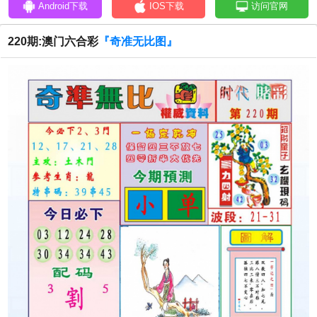
Android下载
IOS下载
访问官网
220期:澳门六合彩
『奇准无比图』