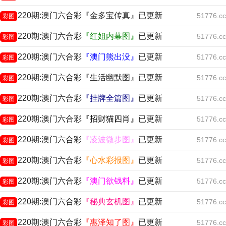
220期:澳门六合彩『金多宝传真』已更新
51776.cc
彩图
220期:澳门六合彩
『红姐内幕图』
已更新
51776.cc
彩图
220期:澳门六合彩
『澳门熊出没』
已更新
51776.cc
彩图
220期:澳门六合彩『生活幽默图』已更新
51776.cc
彩图
220期:澳门六合彩
『挂牌全篇图』
已更新
51776.cc
彩图
220期:澳门六合彩
『招财猫四肖』
已更新
51776.cc
彩图
220期:澳门六合彩
『凌波微步图』
已更新
51776.cc
彩图
220期:澳门六合彩
『心水彩报图』
已更新
51776.cc
彩图
220期:澳门六合彩
『澳门欲钱料』
已更新
51776.cc
彩图
220期:澳门六合彩
『秘典玄机图』
已更新
51776.cc
彩图
220期:澳门六合彩
『惠泽知了图』
已更新
51776.cc
彩图