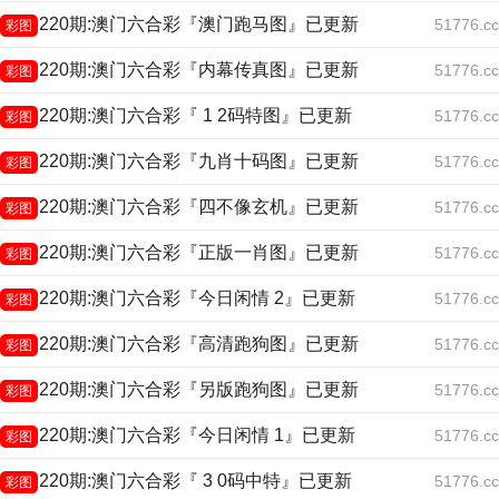
220期:澳门六合彩『澳门跑马图』已更新
51776.cc
彩图
220期:澳门六合彩『内幕传真图』已更新
51776.cc
彩图
220期:澳门六合彩『 1 2码特图』已更新
51776.cc
彩图
220期:澳门六合彩『九肖十码图』已更新
51776.cc
彩图
220期:澳门六合彩『四不像玄机』已更新
51776.cc
彩图
220期:澳门六合彩『正版一肖图』已更新
51776.cc
彩图
220期:澳门六合彩『今日闲情 2』已更新
51776.cc
彩图
220期:澳门六合彩『高清跑狗图』已更新
51776.cc
彩图
220期:澳门六合彩『另版跑狗图』已更新
51776.cc
彩图
220期:澳门六合彩『今日闲情 1』已更新
51776.cc
彩图
220期:澳门六合彩『 3 0码中特』已更新
51776.cc
彩图