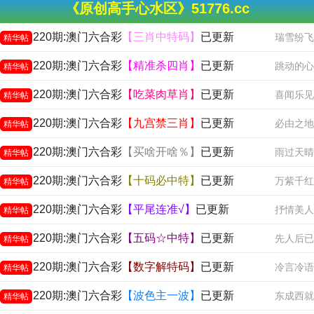
《原创高手心水区》51776.cc
220期:澳门六合彩
【三肖中特码】
已更新
瑞雪纷飞
精华帖
220期:澳门六合彩
【精准杀四肖】
已更新
跳动的心
精华帖
220期:澳门六合彩
【吃菜肉草肖】
已更新
喜闻乐见
精华帖
220期:澳门六合彩
【九宫禁三肖】
已更新
必由之地
精华帖
220期:澳门六合彩
【买啥开啥％】
已更新
雨过天晴
精华帖
220期:澳门六合彩
【十码必中特】
已更新
万紫千红
精华帖
220期:澳门六合彩
【平尾连准√】
已更新
抒情美人
精华帖
220期:澳门六合彩
【五码☆中特】
已更新
先人后已
精华帖
220期:澳门六合彩
【数字解特码】
已更新
冷言冷语
精华帖
220期:澳门六合彩
【波色主一波】
已更新
东成西就
精华帖