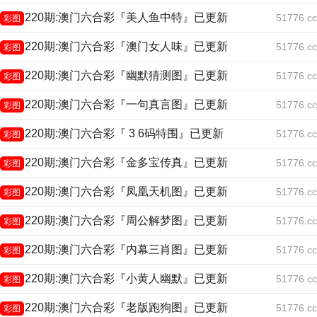
220期:澳门六合彩『美人鱼中特』已更新
51776.cc
彩图
220期:澳门六合彩『澳门女人味』已更新
51776.cc
彩图
220期:澳门六合彩『幽默猜测图』已更新
51776.cc
彩图
220期:澳门六合彩『一句真言图』已更新
51776.cc
彩图
220期:澳门六合彩『 3 6码特围』已更新
51776.cc
彩图
220期:澳门六合彩『金多宝传真』已更新
51776.cc
彩图
220期:澳门六合彩『凤凰天机图』已更新
51776.cc
彩图
220期:澳门六合彩『周公解梦图』已更新
51776.cc
彩图
220期:澳门六合彩『内幕三肖图』已更新
51776.cc
彩图
220期:澳门六合彩『小黄人幽默』已更新
51776.cc
彩图
220期:澳门六合彩『老版跑狗图』已更新
51776.cc
彩图