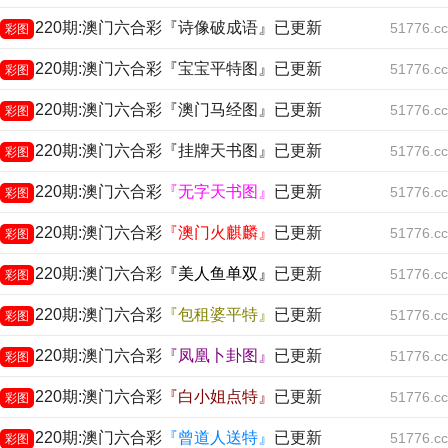
220期:澳门六合彩『诗像破成语』已更新
51776.cc
彩图
220期:澳门六合彩『宝宝平特图』已更新
51776.cc
彩图
220期:澳门六合彩『澳门马经图』已更新
51776.cc
彩图
220期:澳门六合彩『挂牌天书图』已更新
51776.cc
彩图
220期:澳门六合彩
『无字天书图』
已更新
51776.cc
彩图
220期:澳门六合彩
『澳门火麒麟』
已更新
51776.cc
彩图
220期:澳门六合彩
『美人鱼单双』
已更新
51776.cc
彩图
220期:澳门六合彩
『包租婆平特』
已更新
51776.cc
彩图
220期:澳门六合彩
『凤凰卜卦图』
已更新
51776.cc
彩图
220期:澳门六合彩
『白小姐点特』
已更新
51776.cc
彩图
220期:澳门六合彩
『曾道人送特』
已更新
51776.cc
彩图