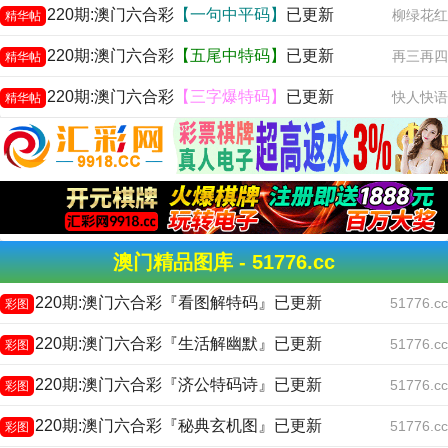
220期:澳门六合彩
【一句中平码】
已更新
柳绿花红
精华帖
220期:澳门六合彩
【五尾中特码】
已更新
再三再四
精华帖
220期:澳门六合彩
【三字爆特码】
已更新
快人快语
精华帖
澳门精品图库 - 51776.cc
220期:澳门六合彩『看图解特码』已更新
51776.cc
彩图
220期:澳门六合彩『生活解幽默』已更新
51776.cc
彩图
220期:澳门六合彩『济公特码诗』已更新
51776.cc
彩图
220期:澳门六合彩『秘典玄机图』已更新
51776.cc
彩图