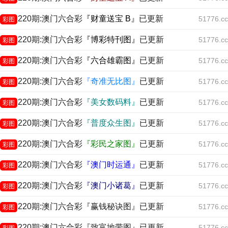
220期:澳门六合彩
『财童送宝 B』
已更新
51776.cc
彩图
220期:澳门六合彩
『博彩特刊图』
已更新
51776.cc
彩图
220期:澳门六合彩
『六合雄霸图』
已更新
51776.cc
彩图
220期:澳门六合彩
『奇准无比图』
已更新
51776.cc
彩图
220期:澳门六合彩
『美女数码料』
已更新
51776.cc
彩图
220期:澳门六合彩
『普度众生图』
已更新
51776.cc
彩图
220期:澳门六合彩
『彩民之家图』
已更新
51776.cc
彩图
220期:澳门六合彩
『澳门时运通』
已更新
51776.cc
彩图
220期:澳门六合彩
『澳门小诸葛』
已更新
51776.cc
彩图
220期:澳门六合彩『赢钱秘诀图』已更新
51776.cc
彩图
220期:澳门六合彩『致富地带图』已更新
51776.cc